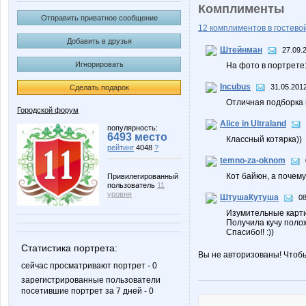
Комплименты
Отправить приватное сообщение
12 комплиментов в гостевой
Добавить в друзья
Штейнман
27.09.
Игнорировать
На фото в портрете:
Incubus
31.05.2012
Сделать подарок
Отличная подборка м
Городской форум
Alice in Ultraland
популярность:
6493 место
Классный котярка))
рейтинг
4048
?
temno-za-oknom
Кот байюн, а почему
Привилегированный
пользователь
11
уровня
ШтушаКутуша
08
Изумительные картин
Получила кучу поло
Спасибо!! :))
Статистика портрета:
Вы не авторизованы! Чтоб
сейчас просматривают портрет - 0
зарегистрированные пользователи
посетившие портрет за 7 дней - 0