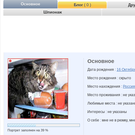
Основное
Блог
( 0 )
Др
Шпионаж
Основное
Дата рождения :
16 Октяб
Место рождения : скрыто
Место нахождения :
Россия
Место проживания : не ука
Любимые места : не указа
Интересы : не указаны
О себе : мне не в рюмку, мне
Портрет заполнен на 39 %